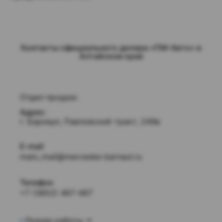
Контакты официального дилера «ПМ-Авто» в
Алтайском крае
Отдел продаж:
Адрес:
г. Барнаул, Павловский тракт, 249в
E-mail
main_mail@mercedes-barnaul.ru
Телефон
+7 (3852) 467-467
Режим работы